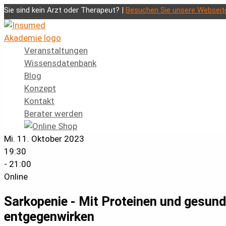
Zum
Sie sind kein Arzt oder Therapeut? |
Besuchen Sie unsere Webseit
Inhalt
springen
Veranstaltungen
Wissensdatenbank
Blog
Konzept
Kontakt
Berater werden
Mi. 11. Oktober 2023
19:30
- 21:00
Online
Sarkopenie - Mit Proteinen und gesu
entgegenwirken